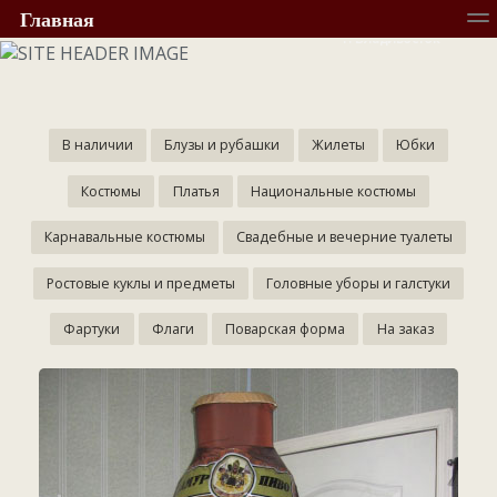
+7 (423) 229-21-61
Главная
г. Владивосток
О компании
Стоимость
Каталог
Конта
В наличии
Блузы и рубашки
Жилеты
Юбки
Костюмы
Платья
Национальные костюмы
Карнавальные костюмы
Свадебные и вечерние туалеты
Ростовые куклы и предметы
Головные уборы и галстуки
Фартуки
Флаги
Поварская форма
На заказ