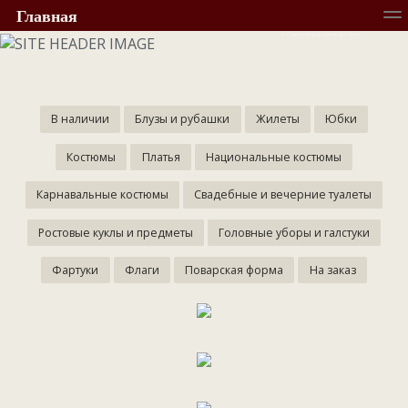
+7 (423) 229-21-61
Главная
г. Владивосток
О компании
Стоимость
Каталог
Конта
В наличии
Блузы и рубашки
Жилеты
Юбки
Костюмы
Платья
Национальные костюмы
Карнавальные костюмы
Свадебные и вечерние туалеты
Ростовые куклы и предметы
Головные уборы и галстуки
Фартуки
Флаги
Поварская форма
На заказ